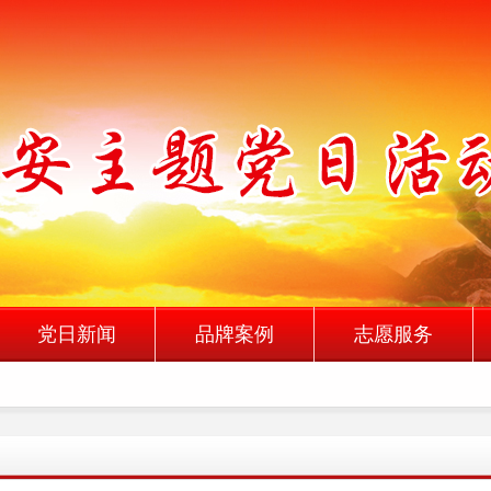
党日新闻
品牌案例
志愿服务