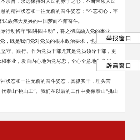
根本宗旨，永远保持对人民的赤子之心，不断带领人民
懈怠的精神状态和一往无前的奋斗姿态；“不忘初心，牢
华民族伟大复兴的中国梦而不懈奋斗。
际行动恪守“四讲四主动”，将之彻底融入党的事业、
于党，既是我们党对党员的根本政治要求，也是每个党
人坚守、践行。作为党员干部尤其是党员领导干部，更
念和事业，发自内心地为党尽忠，全心全意地为党尽
神状态和一往无前的奋斗姿态，真抓实干，埋头苦
代泰山“挑山工”。我们在以后的工作中要像泰山“挑山