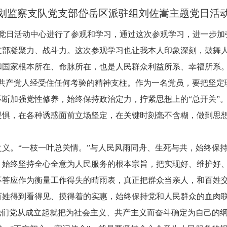
划监察支队党支部岱岳区派驻组刘佐嵩主题党日活
党日活动中心进行了参观和学习，通过这次参观学习，进一步加
支部凝聚力、战斗力。这次参观学习也让我本人印象深刻，鼓舞
家根本所在、命脉所在，也是人民群众利益所系、幸福所系。
是共产党人经受住任何考验的精神支柱。作为一名党员，要把坚定
断加强党性修养，始终保持政治定力，拧紧思想上的“总开关”
畏惧，在各种诱惑面前立场坚定，在关键时刻毫不含糊，做到思
。“一枝一叶总关情。”与人民风雨同舟、生死与共，始终保持
，始终坚持全心全意为人民服务的根本宗旨，把实现好、维护好
不答应作为衡量工作得失的晴雨表，真正把群众当亲人，和百姓
百姓得到看得见、摸得着的实惠，始终保持党和人民群众的血肉
们党从成立起就把为社会主义、共产主义而奋斗确定为自己的纲