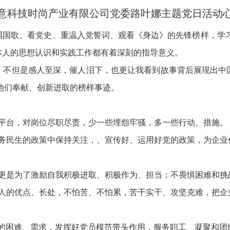
意科技时尚产业有限公司党委路叶娜主题党日活动
唱国歌、看党史、重温入党誓词、观看《身边》的先锋榜样，学
本人的思想认识和实践工作都有着深刻的指导意义。
，不但是感人至深，催人泪下，也更让我看到故事背后展现出中
他们奉献、创新进取的榜样事迹。
的平台，对岗位尽职尽责，少一些埋怨牢骚，多一些行动、措施。
服务民生的政策中保持关注，、宣传好、运用好党的政策，为企业
更是为了激励自我积极进取、积极作为、担当；不畏惧困难和挑
个人的优点、长处，不怕苦、不怕累，苦干实干、攻坚克难，把企
众的困难、需求，发挥好党员模范带头作用，服务职工、凝聚和