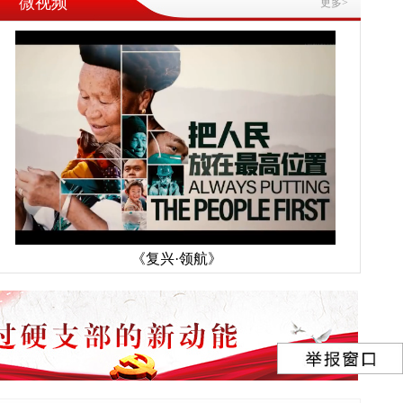
微视频
更多>
《复兴·领航》